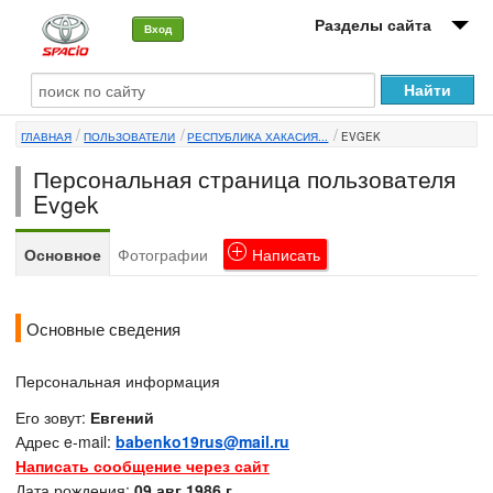
Разделы сайта
Вход
О машине
ГЛАВНАЯ
ПОЛЬЗОВАТЕЛИ
РЕСПУБЛИКА ХАКАСИЯ...
EVGEK
Автоклуб
Персональная страница пользователя
Форумы
Evgek
Сервисы и услуги
Основное
Фотографии
Написать
Новости
Основные сведения
Персональная информация
Его зовут:
Евгений
Адрес e-mail:
babenko19rus@mail.ru
Написать сообщение через сайт
Дата рождения:
09 авг 1986 г.