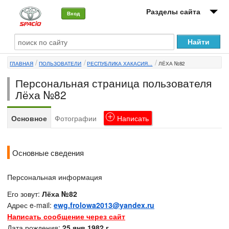
Разделы сайта
Вход
О машине
ГЛАВНАЯ
ПОЛЬЗОВАТЕЛИ
РЕСПУБЛИКА ХАКАСИЯ...
ЛЁХА №82
Автоклуб
Персональная страница пользователя
Форумы
Лёха №82
Сервисы и услуги
Основное
Фотографии
Написать
Новости
Основные сведения
Персональная информация
Его зовут:
Лёха №82
Адрес e-mail:
ewg.frolowa2013@yandex.ru
Написать сообщение через сайт
Дата рождения:
25 янв 1982 г.