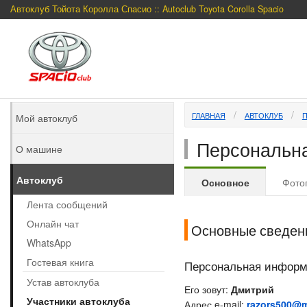
Автоклуб Тойота Королла Спасио :: Autoclub Toyota Corolla Spacio
ГЛАВНАЯ
АВТОКЛУБ
Мой автоклуб
Персональна
О машине
Автоклуб
Основное
Фото
Лента сообщений
Онлайн чат
Основные сведен
WhatsApp
Гостевая книга
Персональная инфор
Устав автоклуба
Его зовут:
Дмитрий
Участники автоклуба
Адрес e-mail:
razors500@m