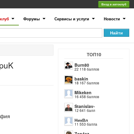
Вход в автоклуб
клуб
Форумы
Сервисы и услуги
Новости
ТОП10
BpuK
Burn80
22 118 баллов
baskin
18 167 баллов
Mikeken
16 458 баллов
Stanislav-
12 641 балл
афия
НикВл
11 553 балла
Zan4ez