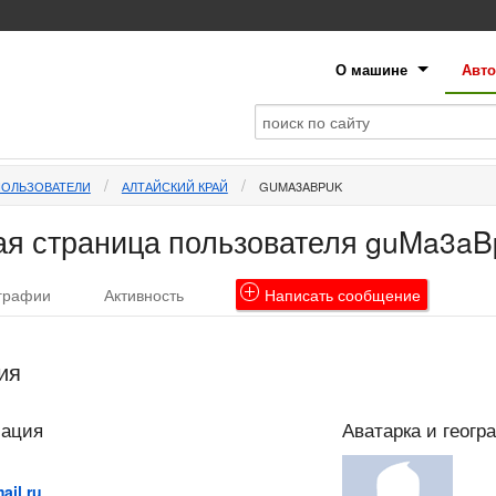
О машине
Авто
ПОЛЬЗОВАТЕЛИ
АЛТАЙСКИЙ КРАЙ
GUMA3ABPUK
я страница пользователя guMa3a
графии
Активность
Написать
сообщение
ия
мация
Аватарка и геогр
ail.ru