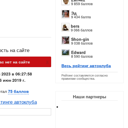
9 859 баллов
Эд
9 434 балла
bers
9 066 баллов
Shon-gin
9 038 баллов
ость на сайте
Edward
8 590 баллов
х
с нет на сайте
Весь рейтинг автоклуба
 2023 в 06:27:58
Рейтинг составляется согласно
правилам сообщества.
6 июн 2019 г.
отал
75 баллов
Наши партнеры
тинге автоклуба