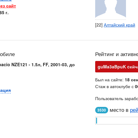
ез сайт
5 г.
[22]
Алтайский край
мобиле
Рейтинг и активн
acio NZE121 - 1.5л, FF, 2001-03, до
guMa3aBpuK cейча
Был на сайте:
18 сен
Стаж в автоклубе с
0
мация
Пользователь зараб
место в
рей
3530