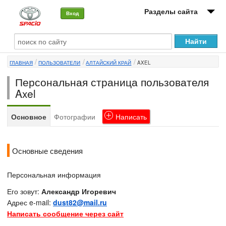
Разделы сайта
Вход
О машине
ГЛАВНАЯ
ПОЛЬЗОВАТЕЛИ
АЛТАЙСКИЙ КРАЙ
AXEL
Автоклуб
Персональная страница пользователя
Форумы
Axel
Сервисы и услуги
Основное
Фотографии
Написать
Новости
Основные сведения
Персональная информация
Его зовут:
Александр Игоревич
Адрес e-mail:
dust82@mail.ru
Написать сообщение через сайт