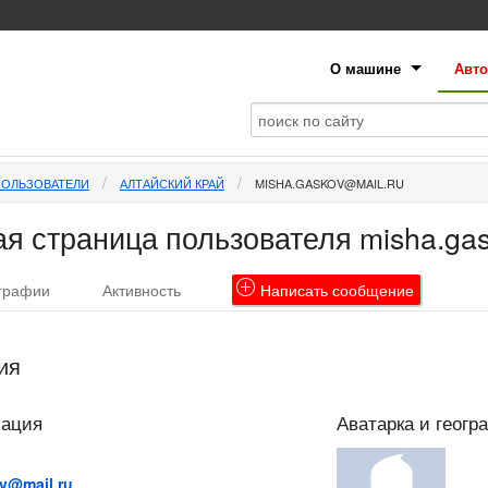
О машине
Авто
ПОЛЬЗОВАТЕЛИ
АЛТАЙСКИЙ КРАЙ
MISHA.GASKOV@MAIL.RU
я страница пользователя
misha.ga
графии
Активность
Написать
сообщение
ия
мация
Аватарка и геогр
v@mail.ru