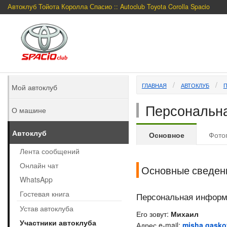
Автоклуб Тойота Королла Спасио :: Autoclub Toyota Corolla Spacio
ГЛАВНАЯ
АВТОКЛУБ
Мой автоклуб
Персональна
О машине
Автоклуб
Основное
Фото
Лента сообщений
Онлайн чат
Основные сведен
WhatsApp
Гостевая книга
Персональная инфор
Устав автоклуба
Его зовут:
Михаил
Участники автоклуба
Адрес e-mail:
misha.gasko