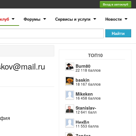
Вход в автоклуб
клуб
Форумы
Сервисы и услуги
Новости
ТОП10
skov@mail.ru
Burn80
22 118 баллов
baskin
18 167 баллов
Mikeken
16 458 баллов
Stanislav-
12 641 балл
афия
НикВл
11 553 балла
Zan4ez