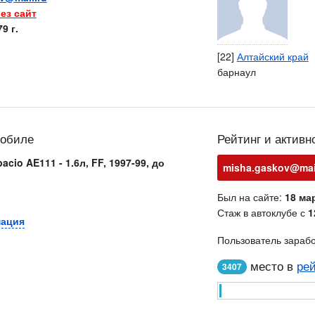
ез сайт
9 г.
[22]
Алтайский край
барнаул
мобиле
Рейтинг и активн
acio AE111 - 1.6л, FF, 1997-99, до
misha.gaskov@mai
Был на сайте:
18 мар
Стаж в автоклубе с
1
мация
Пользователь зараб
место в
рей
3407