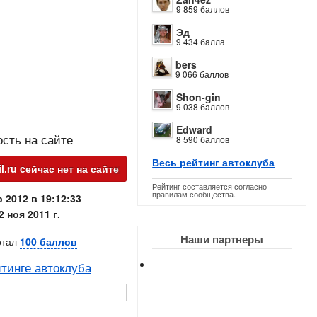
9 859 баллов
Эд
9 434 балла
bers
9 066 баллов
Shon-gin
9 038 баллов
Edward
ость на сайте
8 590 баллов
Весь рейтинг автоклуба
х
l.ru
cейчас нет на сайте
Рейтинг составляется согласно
правилам сообщества.
 2012 в 19:12:33
2 ноя 2011 г.
Наши партнеры
отал
100 баллов
тинге автоклуба