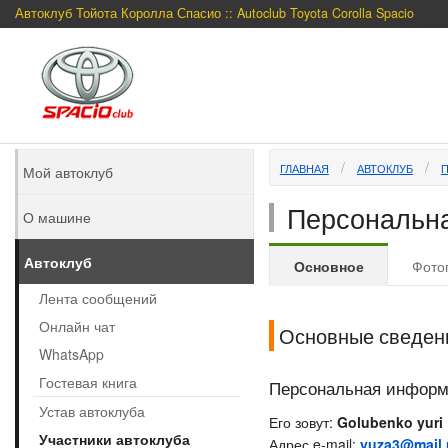
Автоклуб Тойота Королла Спасио :: Autoclub Toyota Corolla Spacio
ГЛАВНАЯ
АВТОКЛУБ
Мой автоклуб
Персональна
О машине
Автоклуб
Основное
Фото
Лента сообщений
Онлайн чат
Основные сведен
WhatsApp
Гостевая книга
Персональная инфор
Устав автоклуба
Его зовут:
Golubenko yuri
Участники автоклуба
Адрес e-mail:
yuza3@mail.