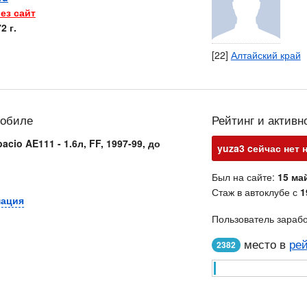
ез сайт
2 г.
[22]
Алтайский край
мобиле
Рейтинг и активн
acio AE111 - 1.6л, FF, 1997-99, до
yuza3 cейчас нет 
Был на сайте:
15 май
Стаж в автоклубе с
1
мация
Пользователь зараб
место в
рей
2382