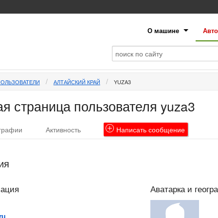
О машине
Авто
ПОЛЬЗОВАТЕЛИ
АЛТАЙСКИЙ КРАЙ
YUZA3
я страница пользователя yuza3
графии
Активность
Написать
сообщение
ия
мация
Аватарка и геогр
ru