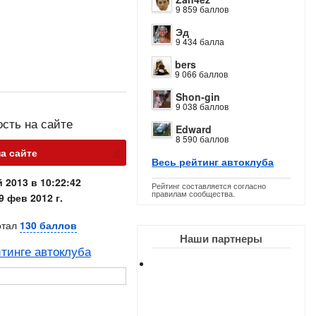
9 859 баллов
Эд
9 434 балла
bers
9 066 баллов
Shon-gin
9 038 баллов
ость на сайте
Edward
8 590 баллов
х
на сайте
Весь рейтинг автоклуба
 2013 в 10:22:42
Рейтинг составляется согласно
правилам сообщества.
9 фев 2012 г.
отал
130 баллов
Наши партнеры
тинге автоклуба