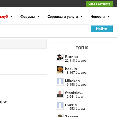
Вход в автоклуб
клуб
Форумы
Сервисы и услуги
Новости
ТОП10
Burn80
22 118 баллов
baskin
18 167 баллов
Mikeken
16 458 баллов
Stanislav-
12 641 балл
афия
НикВл
11 553 балла
Zan4ez