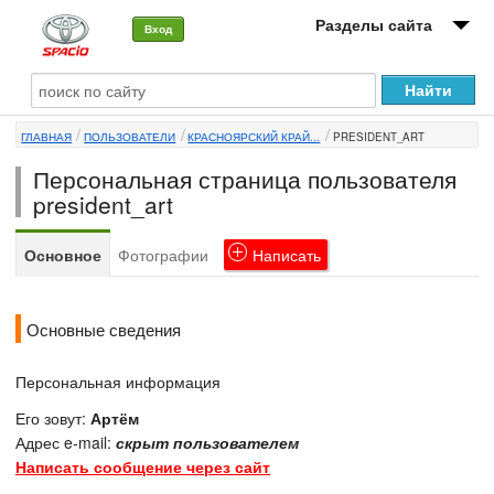
Разделы сайта
Вход
О машине
ГЛАВНАЯ
ПОЛЬЗОВАТЕЛИ
КРАСНОЯРСКИЙ КРАЙ...
PRESIDENT_ART
Автоклуб
Персональная страница пользователя
Форумы
president_art
Сервисы и услуги
Основное
Фотографии
Написать
Новости
Основные сведения
Персональная информация
Его зовут:
Артём
Адрес e-mail:
скрыт пользователем
Написать сообщение через сайт