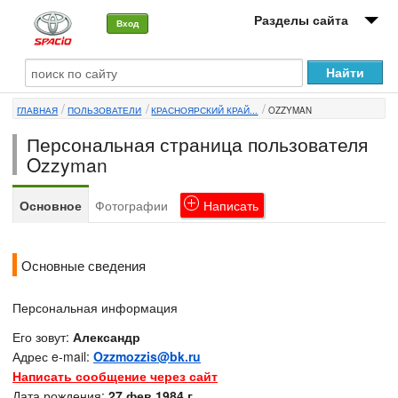
Разделы сайта
Вход
О машине
ГЛАВНАЯ
ПОЛЬЗОВАТЕЛИ
КРАСНОЯРСКИЙ КРАЙ...
OZZYMAN
Автоклуб
Персональная страница пользователя
Форумы
Ozzyman
Сервисы и услуги
Основное
Фотографии
Написать
Новости
Основные сведения
Персональная информация
Его зовут:
Александр
Адрес e-mail:
Ozzmozzis@bk.ru
Написать сообщение через сайт
Дата рождения:
27 фев 1984 г.