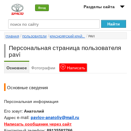
Разделы сайта
Вход
О машине
ГЛАВНАЯ
ПОЛЬЗОВАТЕЛИ
КРАСНОЯРСКИЙ КРАЙ...
PAVI
Автоклуб
Персональная страница пользователя
Форумы
pavi
Сервисы и услуги
Основное
Фотографии
Написать
Новости
Основные сведения
Персональная информация
Его зовут:
Анатолий
Адрес e-mail:
pavlov-anatoliy@mail.ru
Написать сообщение через сайт
Контактный телефон:
89135582766