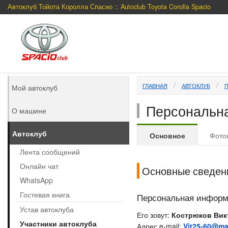
Автоклуб Тойота Королла Спасио :: Autoclub Toyota Corolla Spacio
ГЛАВНАЯ
АВТОКЛУБ
Мой автоклуб
Персональна
О машине
Автоклуб
Основное
Фото
Лента сообщений
Онлайн чат
Основные сведен
WhatsApp
Гостевая книга
Персональная инфор
Устав автоклуба
Его зовут:
Кострюков Вик
Участники автоклуба
Адрес e-mail:
Vit25-60@mai