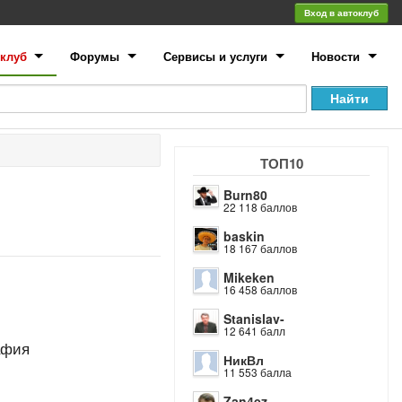
Вход в автоклуб
клуб
Форумы
Сервисы и услуги
Новости
ТОП10
Burn80
22 118 баллов
baskin
18 167 баллов
Mikeken
16 458 баллов
Stanislav-
12 641 балл
афия
НикВл
11 553 балла
Zan4ez