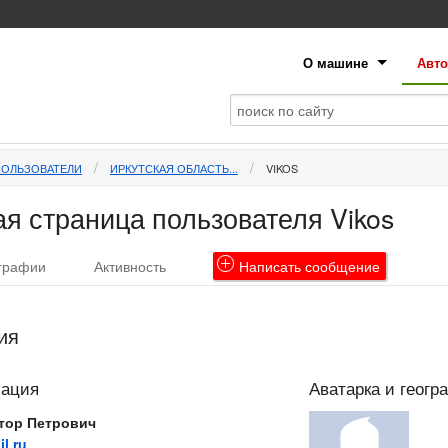
О машине
Авто
ПОЛЬЗОВАТЕЛИ
ИРКУТСКАЯ ОБЛАСТЬ...
VIKOS
я страница пользователя Vikos
графии
Активность
Написать
сообщение
ия
мация
Аватарка и геогр
тор Петрович
l.ru