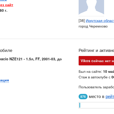
ез сайт
60 г.
[38]
Иркутская облас
город Черемхово
мобиле
Рейтинг и активн
acio NZE121 - 1.5л, FF, 2001-03, до
Vikos cейчас нет н
Был на сайте:
10 май
Стаж в автоклубе с
0
мация
Пользователь зараб
место в
рей
876