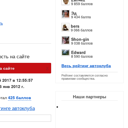
9 859 баллов
Эд
9 434 балла
ть
bers
9 066 баллов
Shon-gin
9 038 баллов
Edward
ость на сайте
8 590 баллов
Весь рейтинг автоклуба
х
а сайте
Рейтинг составляется согласно
правилам сообщества.
 2017 в 12:55:57
6 янв 2012 г.
Наши партнеры
отал
425 баллов
тинге автоклуба