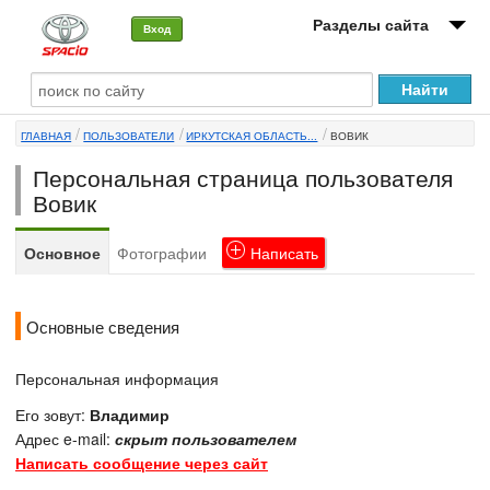
Разделы сайта
Вход
О машине
ГЛАВНАЯ
ПОЛЬЗОВАТЕЛИ
ИРКУТСКАЯ ОБЛАСТЬ...
ВОВИК
Автоклуб
Персональная страница пользователя
Форумы
Вовик
Сервисы и услуги
Основное
Фотографии
Написать
Новости
Основные сведения
Персональная информация
Его зовут:
Владимир
Адрес e-mail:
скрыт пользователем
Написать сообщение через сайт