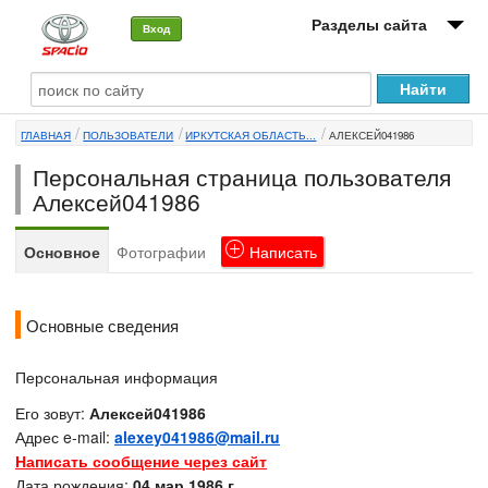
Разделы сайта
Вход
О машине
ГЛАВНАЯ
ПОЛЬЗОВАТЕЛИ
ИРКУТСКАЯ ОБЛАСТЬ...
АЛЕКСЕЙ041986
Автоклуб
Персональная страница пользователя
Форумы
Алексей041986
Сервисы и услуги
Основное
Фотографии
Написать
Новости
Основные сведения
Персональная информация
Его зовут:
Алексей041986
Адрес e-mail:
alexey041986@mail.ru
Написать сообщение через сайт
Дата рождения:
04 мар 1986 г.