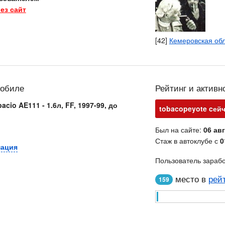
ез сайт
[42]
Кемеровская об
мобиле
Рейтинг и активн
acio AE111 - 1.6л, FF, 1997-99, до
tobacopeyote cейч
Был на сайте:
06 авг
Стаж в автоклубе с
0
мация
Пользователь зараб
место в
рей
159