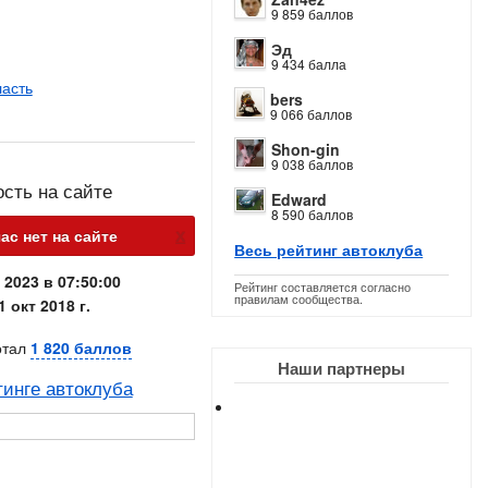
9 859 баллов
Эд
9 434 балла
ласть
bers
9 066 баллов
Shon-gin
9 038 баллов
ость на сайте
Edward
8 590 баллов
х
ас нет на сайте
Весь рейтинг автоклуба
 2023 в 07:50:00
Рейтинг составляется согласно
правилам сообщества.
1 окт 2018 г.
отал
1 820 баллов
Наши партнеры
тинге автоклуба