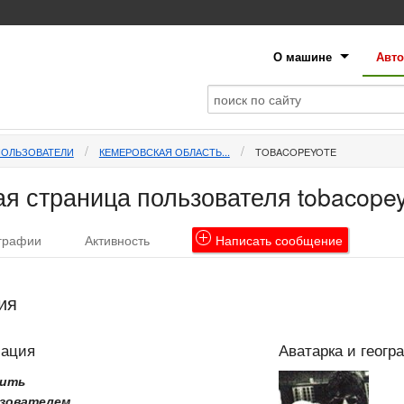
О машине
Авто
ПОЛЬЗОВАТЕЛИ
КЕМЕРОВСКАЯ ОБЛАСТЬ...
TOBACOPEYOTE
я страница пользователя tobacopey
графии
Активность
Написать
сообщение
ия
мация
Аватарка и геогр
рить
зователем