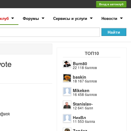
Вход в автоклуб
клуб
Форумы
Сервисы и услуги
Новости
ТОП10
ote
Burn80
22 118 баллов
baskin
18 167 баллов
Mikeken
16 458 баллов
Stanislav-
12 641 балл
афия
НикВл
11 553 балла
Zan4ez