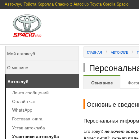
Автоклуб Тойота Королла Спасио :: Autoclub Toyota Corolla Spacio
ГЛАВНАЯ
АВТОКЛУБ
Мой автоклуб
Персональна
О машине
Автоклуб
Основное
Фото
Лента сообщений
Онлайн чат
Основные сведен
WhatsApp
Гостевая книга
Персональная инфор
Устав автоклуба
Его зовут:
не хочет гово
Участники автоклуба
Адрес e-mail:
скрыт поль