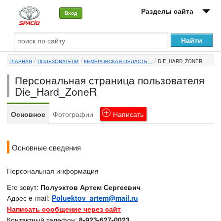
Разделы сайта
Вход
О машине
ГЛАВНАЯ
ПОЛЬЗОВАТЕЛИ
КЕМЕРОВСКАЯ ОБЛАСТЬ...
DIE_HARD_ZONER
Автоклуб
Персональная страница пользователя
Форумы
Die_Hard_ZoneR
Сервисы и услуги
Основное
Фотографии
Написать
Новости
Основные сведения
Персональная информация
Его зовут:
Полуэктов Артем Сергеевич
Адрес e-mail:
Poluektov_artem@mail.ru
Написать сообщение через сайт
Контактный телефон:
8-923-627-0023