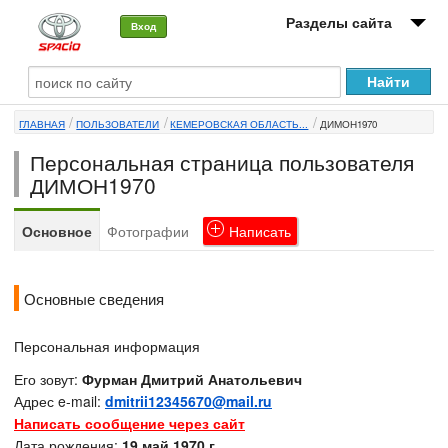
Разделы сайта
Вход
О машине
ГЛАВНАЯ
ПОЛЬЗОВАТЕЛИ
КЕМЕРОВСКАЯ ОБЛАСТЬ...
ДИМОН1970
Автоклуб
Персональная страница пользователя
Форумы
ДИМОН1970
Сервисы и услуги
Основное
Фотографии
Написать
Новости
Основные сведения
Персональная информация
Его зовут:
Фурман Дмитрий Анатольевич
Адрес e-mail:
dmitrii12345670@mail.ru
Написать сообщение через сайт
Дата рождения:
19 май 1970 г.