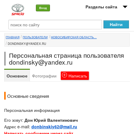
Разделы сайта
Вход
О машине
ГЛАВНАЯ
ПОЛЬЗОВАТЕЛИ
НОВОСИБИРСКАЯ ОБЛАСТЬ...
Автоклуб
DONDINSKY@YANDEX.RU
Форумы
Персональная страница пользователя
dondinsky@yandex.ru
Сервисы и услуги
Основное
Фотографии
Написать
Новости
Основные сведения
Персональная информация
Его зовут:
Дон Юрий Валентинович
Адрес e-mail:
donbinskiy62@mail.ru
Написать сообщение через сайт