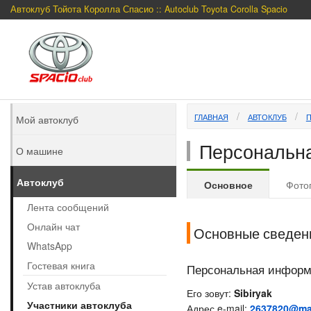
Автоклуб Тойота Королла Спасио :: Autoclub Toyota Corolla Spacio
ГЛАВНАЯ
АВТОКЛУБ
Мой автоклуб
Персональна
О машине
Автоклуб
Основное
Фото
Лента сообщений
Онлайн чат
Основные сведен
WhatsApp
Гостевая книга
Персональная инфор
Устав автоклуба
Его зовут:
Sibiryak
Участники автоклуба
Адрес e-mail:
2637820@mai