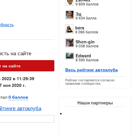
9 859 баллов
Эд
9 434 балла
область
bers
9 066 баллов
Shon-gin
9 038 баллов
ость на сайте
Edward
8 590 баллов
х
т на сайте
Весь рейтинг автоклуба
 2022 в 11:29:39
Рейтинг составляется согласно
правилам сообщества.
7 ноя 2020 г.
отал
0 баллов
Наши партнеры
йтинге автоклуба