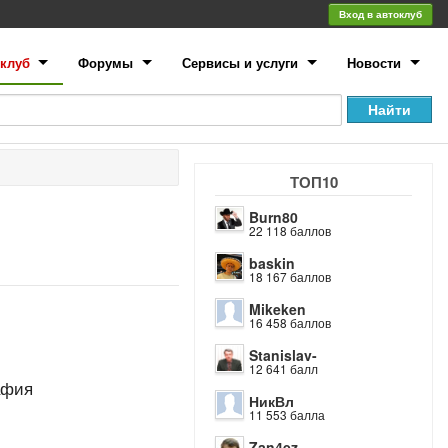
Вход в автоклуб
клуб
Форумы
Сервисы и услуги
Новости
ТОП10
Burn80
22 118 баллов
baskin
18 167 баллов
Mikeken
16 458 баллов
Stanislav-
12 641 балл
афия
НикВл
11 553 балла
Zan4ez