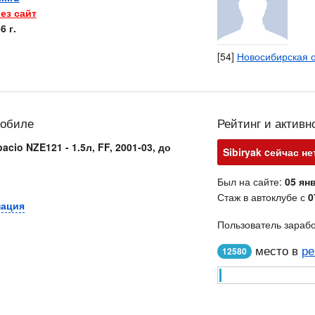
ез сайт
6 г.
[54]
Новосибирская 
мобиле
Рейтинг и активн
acio NZE121 - 1.5л, FF, 2001-03, до
Sibiryak cейчас не
Был на сайте:
05 янв
Стаж в автоклубе с
0
мация
Пользователь зараб
место в
ре
12580