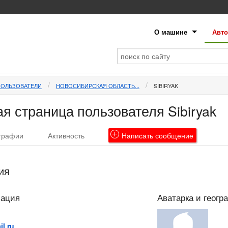
О машине
Авто
ПОЛЬЗОВАТЕЛИ
НОВОСИБИРСКАЯ ОБЛАСТЬ...
SIBIRYAK
я страница пользователя Sibiryak
графии
Активность
Написать
сообщение
ия
мация
Аватарка и геогр
l.ru