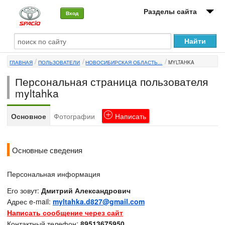
Разделы сайта
Вход
О машине
ГЛАВНАЯ
ПОЛЬЗОВАТЕЛИ
НОВОСИБИРСКАЯ ОБЛАСТЬ...
MYLTAHKA
Автоклуб
Персональная страница пользователя
Форумы
myltahka
Сервисы и услуги
Основное
Фотографии
Написать
Новости
Основные сведения
Персональная информация
Его зовут:
Дмитрий Александрович
Адрес e-mail:
myltahka.d827@gmail.com
Написать сообщение через сайт
Контактный телефон:
89513675950