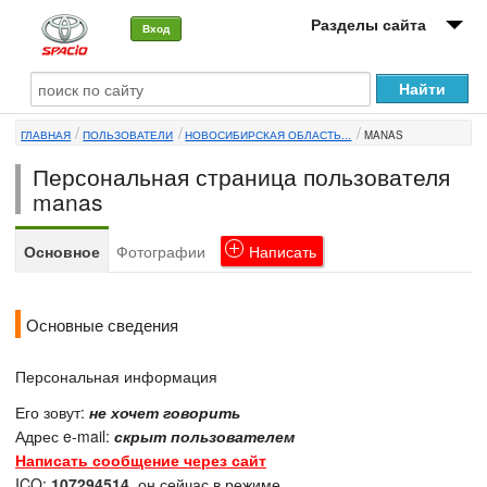
Разделы сайта
Вход
О машине
ГЛАВНАЯ
ПОЛЬЗОВАТЕЛИ
НОВОСИБИРСКАЯ ОБЛАСТЬ...
MANAS
Автоклуб
Персональная страница пользователя
Форумы
manas
Сервисы и услуги
Основное
Фотографии
Написать
Новости
Основные сведения
Персональная информация
Его зовут:
не хочет говорить
Адрес e-mail:
скрыт пользователем
Написать сообщение через сайт
ICQ:
107294514
, он сейчас в режиме