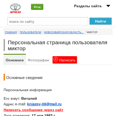
Разделы сайта
Вход
О машине
ГЛАВНАЯ
ПОЛЬЗОВАТЕЛИ
НОВОСИБИРСКАЯ ОБЛАСТЬ...
МИКТОР
Автоклуб
Персональная страница пользователя
Форумы
миктор
Сервисы и услуги
Основное
Фотографии
Написать
Новости
Основные сведения
Персональная информация
Его зовут:
Виталий
Адрес e-mail:
knjazev-08@mail.ru
Написать сообщение через сайт
Дата рождения:
17 ноя 1982 г.