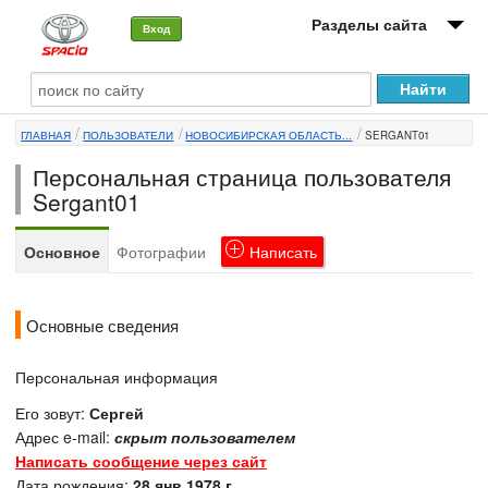
Разделы сайта
Вход
О машине
ГЛАВНАЯ
ПОЛЬЗОВАТЕЛИ
НОВОСИБИРСКАЯ ОБЛАСТЬ...
SERGANT01
Автоклуб
Персональная страница пользователя
Форумы
Sergant01
Сервисы и услуги
Основное
Фотографии
Написать
Новости
Основные сведения
Персональная информация
Его зовут:
Сергей
Адрес e-mail:
скрыт пользователем
Написать сообщение через сайт
Дата рождения:
28 янв 1978 г.