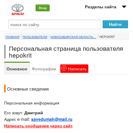
Разделы сайта
Вход
О машине
ГЛАВНАЯ
ПОЛЬЗОВАТЕЛИ
НОВОСИБИРСКАЯ ОБЛАСТЬ...
HEPOKRIT
Автоклуб
Персональная страница пользователя
Форумы
hepokrit
Сервисы и услуги
Основное
Фотографии
Написать
Новости
Основные сведения
Персональная информация
Его зовут:
Дмитрий
Адрес e-mail:
savedumah@mail.ru
Написать сообщение через сайт