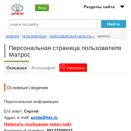
Разделы сайта
Вход
О машине
ГЛАВНАЯ
ПОЛЬЗОВАТЕЛИ
НОВОСИБИРСКАЯ ОБЛАСТЬ...
МАТРОС
Автоклуб
Персональная страница пользователя
Форумы
Матрос
Сервисы и услуги
Основное
Фотографии
Написать
Новости
Основные сведения
Персональная информация
Его зовут:
Сергей
Адрес e-mail:
sorda@list.ru
Написать сообщение через сайт
Контактный телефон:
89137556632