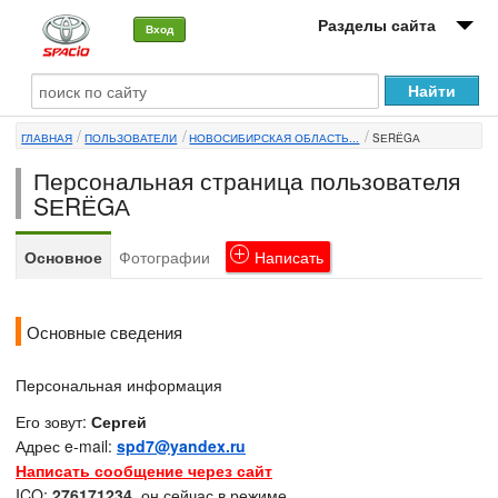
Разделы сайта
Вход
О машине
ГЛАВНАЯ
ПОЛЬЗОВАТЕЛИ
НОВОСИБИРСКАЯ ОБЛАСТЬ...
SЕRЁGА
Автоклуб
Персональная страница пользователя
Форумы
SЕRЁGА
Сервисы и услуги
Основное
Фотографии
Написать
Новости
Основные сведения
Персональная информация
Его зовут:
Сергей
Адрес e-mail:
spd7@yandex.ru
Написать сообщение через сайт
ICQ:
276171234
, он сейчас в режиме