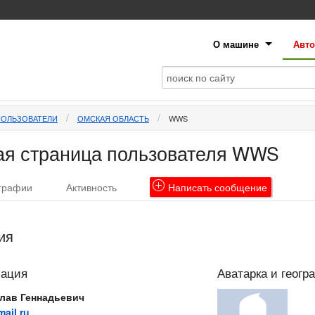
О машине
Авто
ПОЛЬЗОВАТЕЛИ
ОМСКАЯ ОБЛАСТЬ
WWS
ая страница пользователя WWS
графии
Активность
Написать
сообщение
ия
мация
Аватарка и геогр
лав Геннадьевич
ail.ru