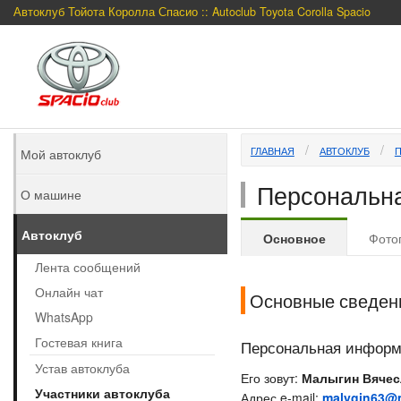
Автоклуб Тойота Королла Спасио :: Autoclub Toyota Corolla Spacio
ГЛАВНАЯ
АВТОКЛУБ
Мой автоклуб
Персональн
О машине
Автоклуб
Основное
Фото
Лента сообщений
Онлайн чат
Основные сведен
WhatsApp
Гостевая книга
Персональная инфор
Устав автоклуба
Его зовут:
Малыгин Вячес
Участники автоклуба
Адрес e-mail:
malygin63@m