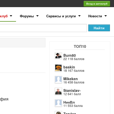
Вход в автоклуб
клуб
Форумы
Сервисы и услуги
Новости
ТОП10
Burn80
22 118 баллов
baskin
18 167 баллов
Mikeken
16 458 баллов
Stanislav-
12 641 балл
афия
НикВл
11 553 балла
Zan4ez