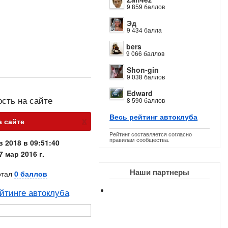
9 859 баллов
Эд
9 434 балла
bers
9 066 баллов
Shon-gin
9 038 баллов
Edward
ость на сайте
8 590 баллов
Весь рейтинг автоклуба
х
а сайте
Рейтинг составляется согласно
правилам сообщества.
в 2018 в 09:51:40
7 мар 2016 г.
Наши партнеры
отал
0 баллов
йтинге автоклуба