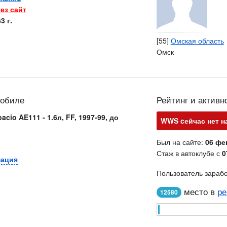
ез сайт
3 г.
[55]
Омская область
Омск
мобиле
Рейтинг и активн
acio AE111 - 1.6л, FF, 1997-99, до
WWS cейчас нет н
Был на сайте:
06 фе
Стаж в автоклубе с
0
мация
Пользователь зараб
место в
ре
12580