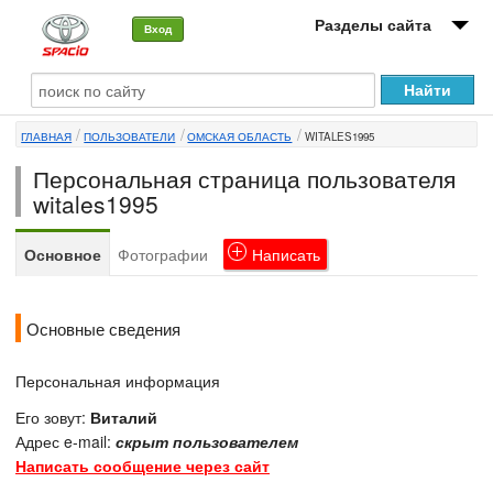
Разделы сайта
Вход
О машине
ГЛАВНАЯ
ПОЛЬЗОВАТЕЛИ
ОМСКАЯ ОБЛАСТЬ
WITALES1995
Автоклуб
Персональная страница пользователя
Форумы
witales1995
Сервисы и услуги
Основное
Фотографии
Написать
Новости
Основные сведения
Персональная информация
Его зовут:
Виталий
Адрес e-mail:
скрыт пользователем
Написать сообщение через сайт