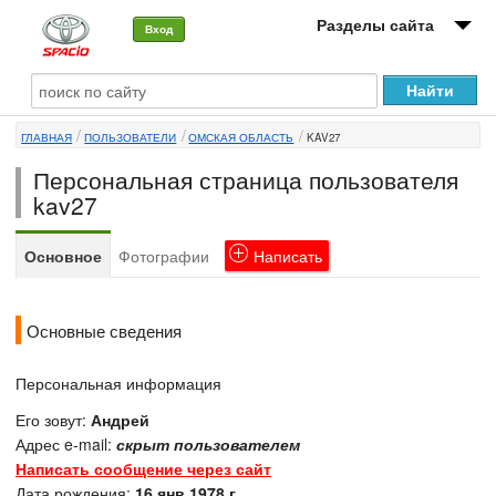
Разделы сайта
Вход
О машине
ГЛАВНАЯ
ПОЛЬЗОВАТЕЛИ
ОМСКАЯ ОБЛАСТЬ
KAV27
Автоклуб
Персональная страница пользователя
Форумы
kav27
Сервисы и услуги
Основное
Фотографии
Написать
Новости
Основные сведения
Персональная информация
Его зовут:
Андрей
Адрес e-mail:
скрыт пользователем
Написать сообщение через сайт
Дата рождения:
16 янв 1978 г.