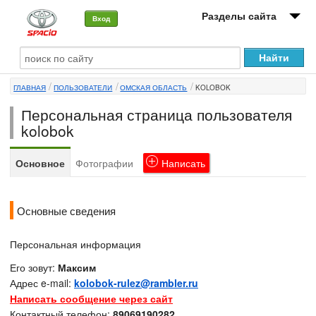
Разделы сайта
Вход
О машине
ГЛАВНАЯ
ПОЛЬЗОВАТЕЛИ
ОМСКАЯ ОБЛАСТЬ
KOLOBOK
Автоклуб
Персональная страница пользователя
Форумы
kolobok
Сервисы и услуги
Основное
Фотографии
Написать
Новости
Основные сведения
Персональная информация
Его зовут:
Максим
Адрес e-mail:
kolobok-rulez@rambler.ru
Написать сообщение через сайт
Контактный телефон:
89069190282