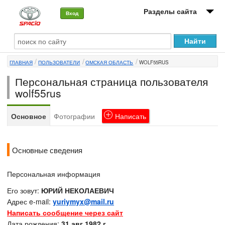
Разделы сайта
Вход
О машине
ГЛАВНАЯ
ПОЛЬЗОВАТЕЛИ
ОМСКАЯ ОБЛАСТЬ
WOLF55RUS
Автоклуб
Персональная страница пользователя
Форумы
wolf55rus
Сервисы и услуги
Основное
Фотографии
Написать
Новости
Основные сведения
Персональная информация
Его зовут:
ЮРИЙ НЕКОЛАЕВИЧ
Адрес e-mail:
yuriymyx@mail.ru
Написать сообщение через сайт
Дата рождения:
31 авг 1982 г.