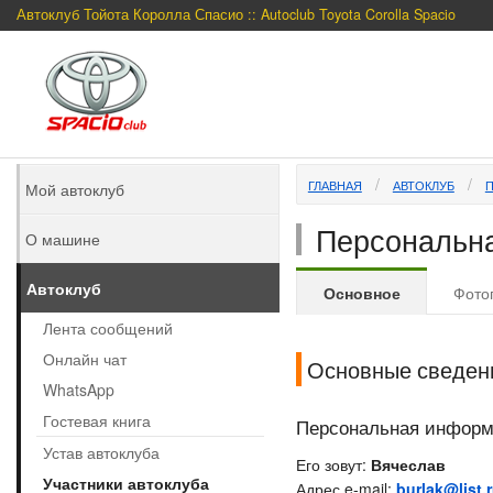
Автоклуб Тойота Королла Спасио :: Autoclub Toyota Corolla Spacio
ГЛАВНАЯ
АВТОКЛУБ
Мой автоклуб
Персональна
О машине
Автоклуб
Основное
Фото
Лента сообщений
Онлайн чат
Основные сведен
WhatsApp
Гостевая книга
Персональная инфор
Устав автоклуба
Его зовут:
Вячеслав
Участники автоклуба
Адрес e-mail:
burlak@list.