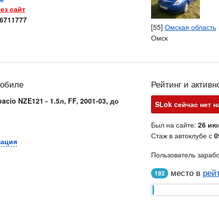
ез сайт
6711777
[55]
Омская область
Омск
мобиле
Рейтинг и активн
acio NZE121 - 1.5л, FF, 2001-03, до
SLok cейчас нет н
Был на сайте:
26 ию
Стаж в автоклубе с
0
мация
Пользователь зараб
место в
рей
192