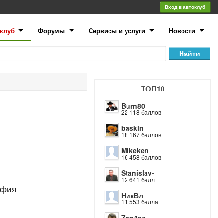
Вход в автоклуб
клуб
Форумы
Сервисы и услуги
Новости
ТОП10
Burn80
22 118 баллов
baskin
18 167 баллов
Mikeken
16 458 баллов
Stanislav-
12 641 балл
афия
НикВл
11 553 балла
Zan4ez