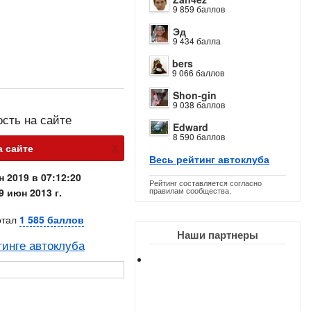
9 859 баллов
Эд
9 434 балла
bers
9 066 баллов
Shon-gin
9 038 баллов
ость на сайте
Edward
8 590 баллов
х
а сайте
Весь рейтинг автоклуба
н 2019 в 07:12:20
Рейтинг составляется согласно
правилам сообщества.
9 июн 2013 г.
отал
1 585 баллов
Наши партнеры
тинге автоклуба