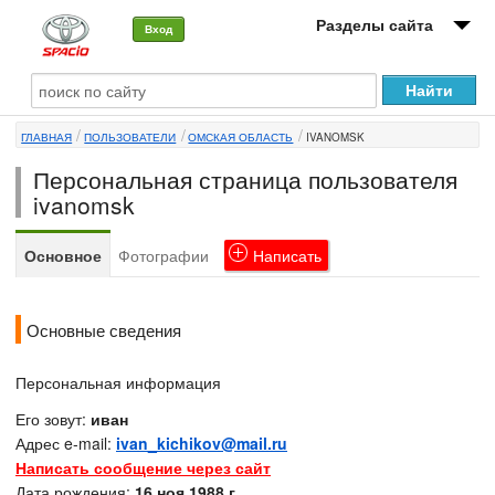
Разделы сайта
Вход
О машине
ГЛАВНАЯ
ПОЛЬЗОВАТЕЛИ
ОМСКАЯ ОБЛАСТЬ
IVANOMSK
Автоклуб
Персональная страница пользователя
Форумы
ivanomsk
Сервисы и услуги
Основное
Фотографии
Написать
Новости
Основные сведения
Персональная информация
Его зовут:
иван
Адрес e-mail:
ivan_kichikov@mail.ru
Написать сообщение через сайт
Дата рождения:
16 ноя 1988 г.