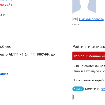
ез сайт
3 г.
[55]
Омская область
омск
мобиле
Рейтинг и активн
acio AE111 - 1.6л, FF, 1997-99, до
ronich83 cейчас не
Был на сайте:
03 ноя
Стаж в автоклубе с
2
мация
Пользователь зараб
место в
ре
12580