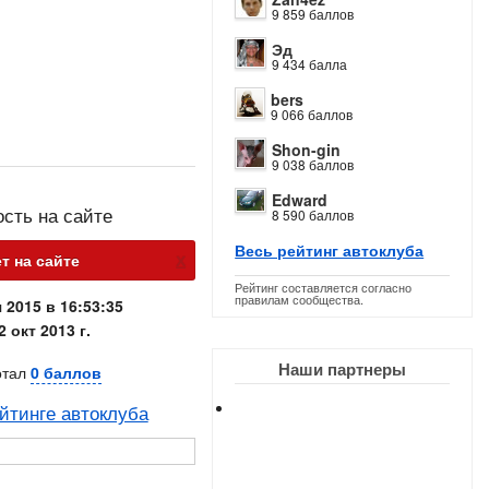
9 859 баллов
Эд
9 434 балла
bers
9 066 баллов
Shon-gin
9 038 баллов
Edward
ость на сайте
8 590 баллов
Весь рейтинг автоклуба
х
т на сайте
Рейтинг составляется согласно
правилам сообщества.
 2015 в 16:53:35
2 окт 2013 г.
Наши партнеры
отал
0 баллов
йтинге автоклуба