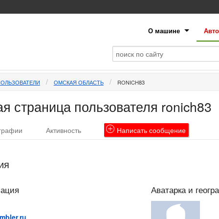
О машине
Авто
ПОЛЬЗОВАТЕЛИ
ОМСКАЯ ОБЛАСТЬ
RONICH83
я страница пользователя ronich83
графии
Активность
Написать
сообщение
ия
мация
Аватарка и геогр
mbler.ru