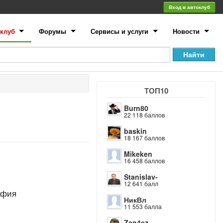
Вход в автоклуб
клуб
Форумы
Сервисы и услуги
Новости
ТОП10
Burn80
22 118 баллов
baskin
18 167 баллов
Mikeken
16 458 баллов
Stanislav-
12 641 балл
афия
НикВл
11 553 балла
Zan4ez