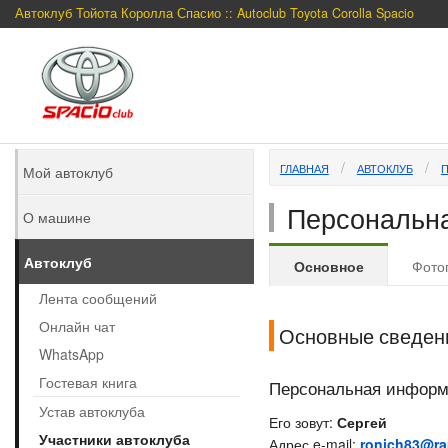
Автоклуб Тойота Королла Спасио :: Autoclub Toyota Corolla Spacio
ГЛАВНАЯ
АВТОКЛУБ
Мой автоклуб
Персональна
О машине
Автоклуб
Основное
Фото
Лента сообщений
Онлайн чат
Основные сведен
WhatsApp
Гостевая книга
Персональная инфор
Устав автоклуба
Его зовут:
Сергей
Участники автоклуба
Адрес e-mail:
ronich83@ra