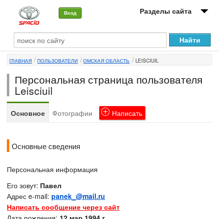
Разделы сайта
Вход
О машине
ГЛАВНАЯ
ПОЛЬЗОВАТЕЛИ
ОМСКАЯ ОБЛАСТЬ
LEISCIUIL
Автоклуб
Персональная страница пользователя
Форумы
Leisciuil
Сервисы и услуги
Основное
Фотографии
Написать
Новости
Основные сведения
Персональная информация
Его зовут:
Павел
Адрес e-mail:
panek_@mail.ru
Написать сообщение через сайт
Дата рождения:
12 мар 1994 г.