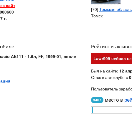
ез сайт
[70]
Томская область
080600
Томск
7 г.
мобиле
Рейтинг и активн
pacio AE111 - 1.6л, FF, 1999-01, после
Lawr999 cейчас не
Был на сайте:
12 апр
Стаж в автоклубе с
0
мация
Пользователь зараб
место в
рей
3407