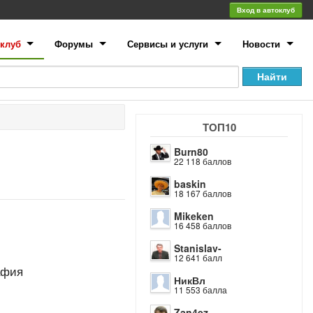
Вход в автоклуб
клуб
Форумы
Сервисы и услуги
Новости
ТОП10
Burn80
22 118 баллов
baskin
18 167 баллов
Mikeken
16 458 баллов
Stanislav-
12 641 балл
афия
НикВл
11 553 балла
Zan4ez