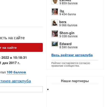
9 859 баллов
Эд
9 434 балла
bers
9 066 баллов
Shon-gin
9 038 баллов
ость на сайте
Edward
х
т на сайте
8 590 баллов
Весь рейтинг автоклуба
 2022 в 10:18:31
1 дек 2017 г.
Рейтинг составляется согласно
правилам сообщества.
отал
100 баллов
тинге автоклуба
Наши партнеры