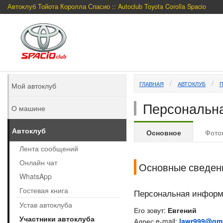
Автоклуб Тойота Королла Спасио :: Autoclub Toyota Corolla Spacio
ГЛАВНАЯ
АВТОКЛУБ
Мой автоклуб
Персональна
О машине
Автоклуб
Основное
Фото
Лента сообщений
Онлайн чат
Основные сведен
WhatsApp
Гостевая книга
Персональная инфор
Устав автоклуба
Его зовут:
Евгений
Участники автоклуба
Адрес e-mail:
lawr999@gma