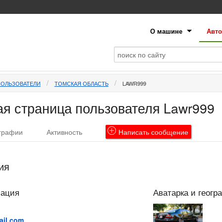
О машине
Авто
ПОЛЬЗОВАТЕЛИ
ТОМСКАЯ ОБЛАСТЬ
LAWR999
я страница пользователя Lawr999
графии
Активность
Написать
сообщение
ия
мация
Аватарка и геогр
il.com