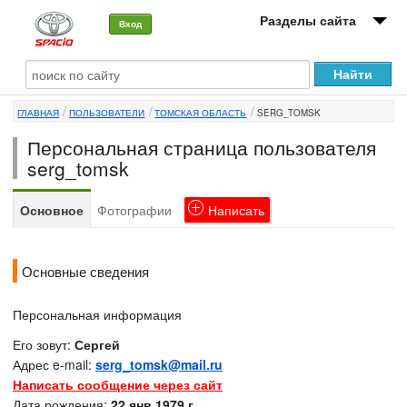
Разделы сайта
Вход
О машине
ГЛАВНАЯ
ПОЛЬЗОВАТЕЛИ
ТОМСКАЯ ОБЛАСТЬ
SERG_TOMSK
Автоклуб
Персональная страница пользователя
Форумы
serg_tomsk
Сервисы и услуги
Основное
Фотографии
Написать
Новости
Основные сведения
Персональная информация
Его зовут:
Сергей
Адрес e-mail:
serg_tomsk@mail.ru
Написать сообщение через сайт
Дата рождения:
22 янв 1979 г.