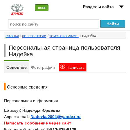
Разделы сайта
Вход
О машине
ГЛАВНАЯ
ПОЛЬЗОВАТЕЛИ
ТОМСКАЯ ОБЛАСТЬ
НАДЕЙКА
Автоклуб
Персональная страница пользователя
Форумы
Надейка
Сервисы и услуги
Основное
Фотографии
Написать
Новости
Основные сведения
Персональная информация
Её зовут:
Надежда Юрьевна
Адрес e-mail:
Nadeyka2004@yandex.ru
Написать сообщение через сайт
Контактный телефон:
8-913-828-9129