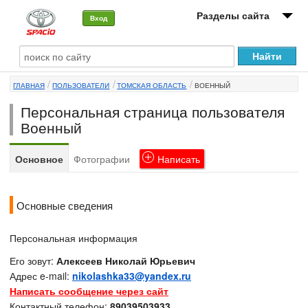
Разделы сайта
Вход
О машине
ГЛАВНАЯ
ПОЛЬЗОВАТЕЛИ
ТОМСКАЯ ОБЛАСТЬ
ВОЕННЫЙ
Автоклуб
Персональная страница пользователя
Форумы
Военный
Сервисы и услуги
Основное
Фотографии
Написать
Новости
Основные сведения
Персональная информация
Его зовут:
Алексеев Николай Юрьевич
Адрес e-mail:
nikolashka33@yandex.ru
Написать сообщение через сайт
Контактный телефон:
89039503933