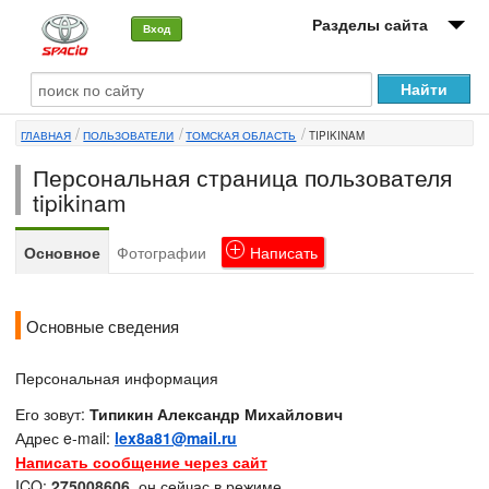
Разделы сайта
Вход
О машине
ГЛАВНАЯ
ПОЛЬЗОВАТЕЛИ
ТОМСКАЯ ОБЛАСТЬ
TIPIKINAM
Автоклуб
Персональная страница пользователя
Форумы
tipikinam
Сервисы и услуги
Основное
Фотографии
Написать
Новости
Основные сведения
Персональная информация
Его зовут:
Типикин Александр Михайлович
Адрес e-mail:
lex8a81@mail.ru
Написать сообщение через сайт
ICQ:
275008606
, он сейчас в режиме