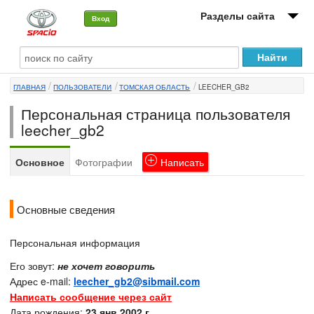
Разделы сайта
Вход
О машине
ГЛАВНАЯ
ПОЛЬЗОВАТЕЛИ
ТОМСКАЯ ОБЛАСТЬ
LEECHER_GB2
Автоклуб
Персональная страница пользователя
Форумы
leecher_gb2
Сервисы и услуги
Основное
Фотографии
Написать
Новости
Основные сведения
Персональная информация
Его зовут:
не хочет говорить
Адрес e-mail:
leecher_gb2@sibmail.com
Написать сообщение через сайт
Дата рождения:
23 янв 2002 г.