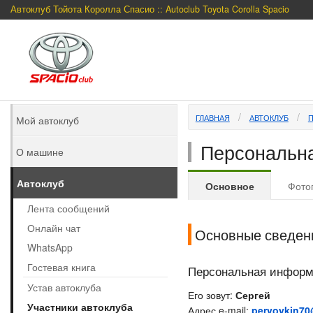
Автоклуб Тойота Королла Спасио :: Autoclub Toyota Corolla Spacio
ГЛАВНАЯ
АВТОКЛУБ
Мой автоклуб
Персональн
О машине
Автоклуб
Основное
Фото
Лента сообщений
Онлайн чат
Основные сведен
WhatsApp
Гостевая книга
Персональная инфор
Устав автоклуба
Его зовут:
Сергей
Участники автоклуба
Адрес e-mail:
pervoykin70