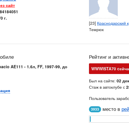
ез сайт
84184051
0 г.
[23]
Краснодарский 
Темрюк
мобиле
Рейтинг и активн
acio AE111 - 1.6л, FF, 1997-99, до
WWWISTA70 cейчас
Был на сайте:
02 дек
Стаж в автоклубе с
2
мация
Пользователь зараб
место в
рей
3933