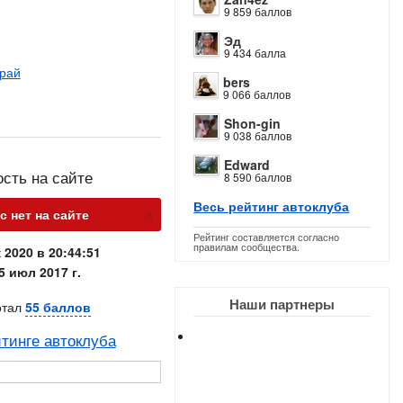
9 859 баллов
Эд
9 434 балла
край
bers
9 066 баллов
Shon-gin
9 038 баллов
Edward
ость на сайте
8 590 баллов
Весь рейтинг автоклуба
х
 нет на сайте
Рейтинг составляется согласно
правилам сообщества.
 2020 в 20:44:51
5 июл 2017 г.
Наши партнеры
отал
55 баллов
тинге автоклуба