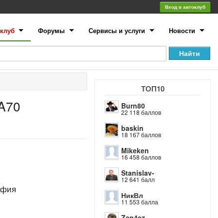
Вход в автоклуб
клуб
Форумы
Сервисы и услуги
Новости
ТОП10
A70
Burn80
22 118 баллов
baskin
18 167 баллов
Mikeken
16 458 баллов
Stanislav-
12 641 балл
афия
НикВл
11 553 балла
Zan4ez