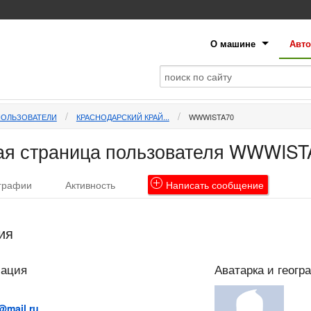
О машине
Авто
ПОЛЬЗОВАТЕЛИ
КРАСНОДАРСКИЙ КРАЙ...
WWWISTA70
ая страница пользователя WWWIST
графии
Активность
Написать
сообщение
ия
мация
Аватарка и геогр
@mail.ru