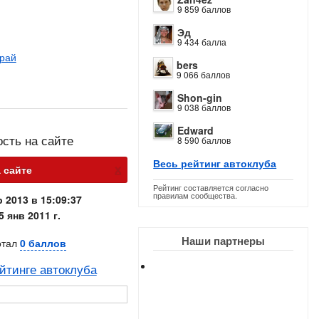
9 859 баллов
Эд
9 434 балла
край
bers
9 066 баллов
Shon-gin
9 038 баллов
Edward
ость на сайте
8 590 баллов
Весь рейтинг автоклуба
х
а сайте
Рейтинг составляется согласно
правилам сообщества.
 2013 в 15:09:37
5 янв 2011 г.
Наши партнеры
отал
0 баллов
йтинге автоклуба