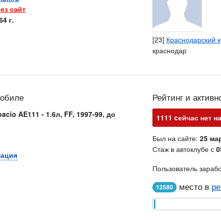
ез сайт
4 г.
[23]
Краснодарский 
краснодар
мобиле
Рейтинг и активн
acio AE111 - 1.6л, FF, 1997-99, до
1111 cейчас нет н
Был на сайте:
25 мар
Стаж в автоклубе с
0
мация
Пользователь зараб
место в
ре
12580