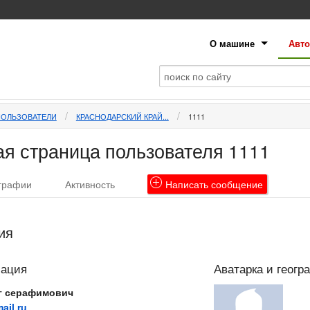
О машине
Авто
ПОЛЬЗОВАТЕЛИ
КРАСНОДАРСКИЙ КРАЙ...
1111
я страница пользователя 1111
графии
Активность
Написать
сообщение
ия
мация
Аватарка и геогр
г серафимович
ail.ru