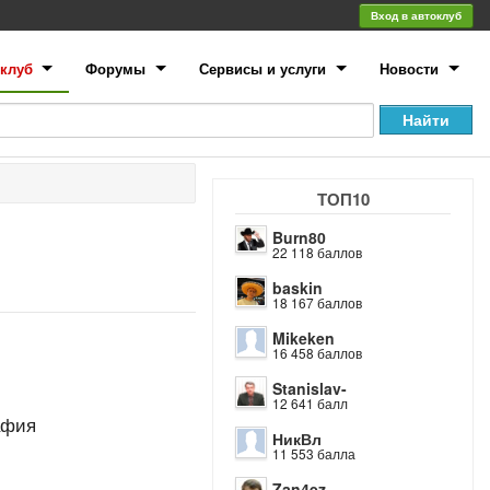
Вход в автоклуб
клуб
Форумы
Сервисы и услуги
Новости
ТОП10
Burn80
22 118 баллов
baskin
18 167 баллов
Mikeken
16 458 баллов
Stanislav-
12 641 балл
афия
НикВл
11 553 балла
Zan4ez