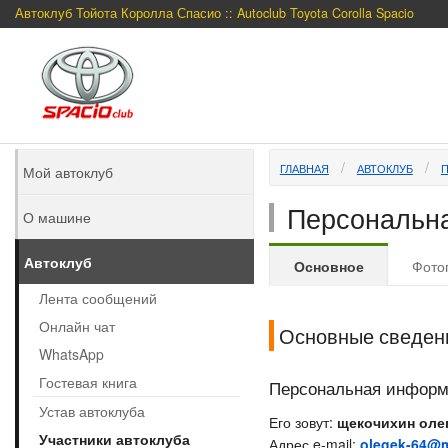
Автоклуб Тойота Королла Спасио :: Autoclub Toyota Corolla Spacio
ГЛАВНАЯ
АВТОКЛУБ
Мой автоклуб
Персональна
О машине
Автоклуб
Основное
Фото
Лента сообщений
Онлайн чат
Основные сведен
WhatsApp
Гостевая книга
Персональная инфор
Устав автоклуба
Его зовут:
щекочихин оле
Участники автоклуба
Адрес e-mail:
olegek-64@m