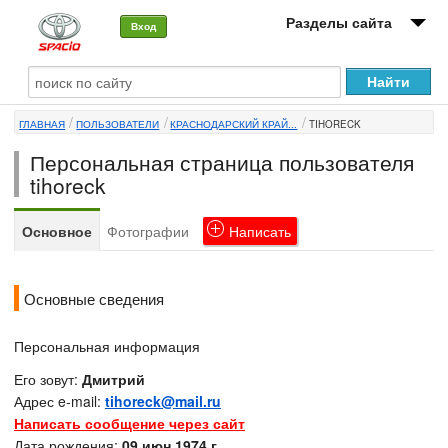
Разделы сайта
Вход
О машине
ГЛАВНАЯ
ПОЛЬЗОВАТЕЛИ
КРАСНОДАРСКИЙ КРАЙ...
TIHORECK
Автоклуб
Персональная страница пользователя
Форумы
tihoreck
Сервисы и услуги
Основное
Фотографии
Написать
Новости
Основные сведения
Персональная информация
Его зовут:
Дмитрий
Адрес e-mail:
tihoreck@mail.ru
Написать сообщение через сайт
Дата рождения:
09 июн 1974 г.