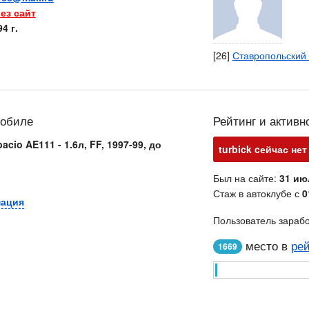
ез сайт
4 г.
[26]
Ставропольский
мобиле
Рейтинг и активн
acio AE111 - 1.6л, FF, 1997-99, до
turbick cейчас нет
Был на сайте:
31 ию
Стаж в автоклубе с
0
мация
Пользователь зараб
место в
рей
1669