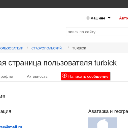
О машине
Авто
ПОЛЬЗОВАТЕЛИ
СТАВРОПОЛЬСКИЙ...
TURBICK
я страница пользователя turbick
графии
Активность
Написать
сообщение
ия
мация
Аватарка и геогр
ree@mail.ru