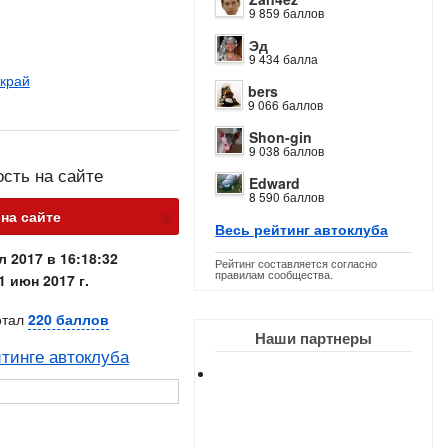
9 859 баллов
Эд
9 434 балла
 край
bers
9 066 баллов
Shon-gin
9 038 баллов
ость на сайте
Edward
8 590 баллов
х
 на сайте
Весь рейтинг автоклуба
л 2017 в 16:18:32
Рейтинг составляется согласно
правилам сообщества.
1 июн 2017 г.
отал
220 баллов
Наши партнеры
тинге автоклуба