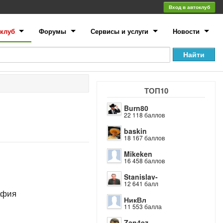
Вход в автоклуб
клуб
Форумы
Сервисы и услуги
Новости
ТОП10
Burn80
22 118 баллов
baskin
18 167 баллов
Mikeken
16 458 баллов
Stanislav-
12 641 балл
афия
НикВл
11 553 балла
Zan4ez