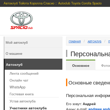
Автоклуб Тойота Королла Спасио :: Autoclub Toyota Corolla Spacio
ГЛАВНАЯ
АВТОКЛУБ
Мой автоклуб
Персональна
О машине
Автоклуб
Основное
Фото
Лента сообщений
Онлайн чат
Основные сведен
WhatsApp
Гостевая книга
Персональная инфор
Устав автоклуба
Его зовут:
Андрей
Участники автоклуба
Адрес e-mail:
andreee.and