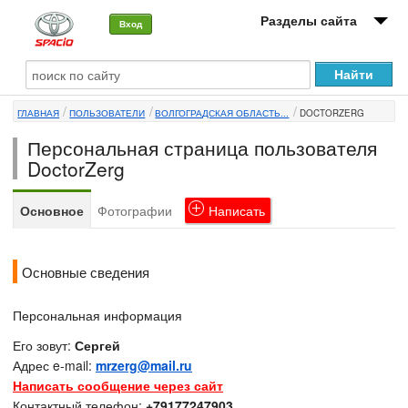
Разделы сайта
Вход
О машине
ГЛАВНАЯ
ПОЛЬЗОВАТЕЛИ
ВОЛГОГРАДСКАЯ ОБЛАСТЬ...
DOCTORZERG
Автоклуб
Персональная страница пользователя
Форумы
DoctorZerg
Сервисы и услуги
Основное
Фотографии
Написать
Новости
Основные сведения
Персональная информация
Его зовут:
Сергей
Адрес e-mail:
mrzerg@mail.ru
Написать сообщение через сайт
Контактный телефон:
+79177247903