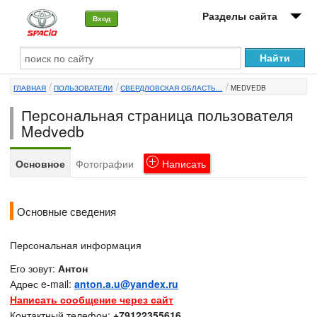
Разделы сайта
Вход
О машине
ГЛАВНАЯ
ПОЛЬЗОВАТЕЛИ
СВЕРДЛОВСКАЯ ОБЛАСТЬ...
MEDVEDB
Автоклуб
Персональная страница пользователя
Форумы
Medvedb
Сервисы и услуги
Основное
Фотографии
Написать
Новости
Основные сведения
Персональная информация
Его зовут:
Антон
Адрес e-mail:
anton.a.u@yandex.ru
Написать сообщение через сайт
Контактный телефон:
+79122355616