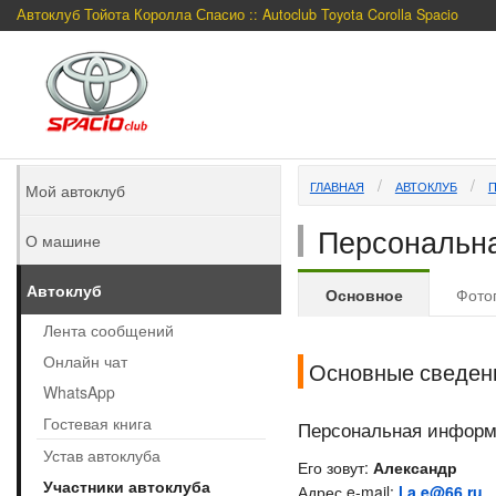
Автоклуб Тойота Королла Спасио :: Autoclub Toyota Corolla Spacio
ГЛАВНАЯ
АВТОКЛУБ
Мой автоклуб
Персональна
О машине
Автоклуб
Основное
Фото
Лента сообщений
Онлайн чат
Основные сведен
WhatsApp
Гостевая книга
Персональная инфор
Устав автоклуба
Его зовут:
Александр
Участники автоклуба
Адрес e-mail:
l.a.e@66.ru