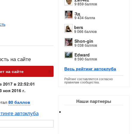
9 859 баллов
Эд
9 434 балла
сть
bers
9 066 баллов
Shon-gin
9 038 баллов
Edward
ость на сайте
8 590 баллов
Весь рейтинг автоклуба
х
нет на сайте
Рейтинг составляется согласно
правилам сообщества.
в 2017 в 22:52:01
3 ноя 2016 г.
Наши партнеры
отал
80 баллов
тинге автоклуба