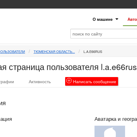
О машине
Авто
ПОЛЬЗОВАТЕЛИ
ТЮМЕНСКАЯ ОБЛАСТЬ...
L.A.E66RUS
я страница пользователя l.a.e66rus
графии
Активность
Написать
сообщение
ия
мация
Аватарка и геогр