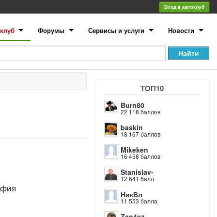
Вход в автоклуб
клуб
Форумы
Сервисы и услуги
Новости
ТОП10
Burn80
22 118 баллов
baskin
18 167 баллов
Mikeken
16 458 баллов
Stanislav-
12 641 балл
афия
НикВл
11 553 балла
Zan4ez