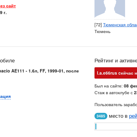
ез сайт
9 г.
[72]
Тюменская обла
Тюмень
мобиле
Рейтинг и активн
pacio AE111 - 1.6л, FF, 1999-01, после
l.a.e66rus cейчас 
Был на сайте:
08 фе
Стаж в автоклубе с
2
мация
Пользователь зараб
место в
рей
3485