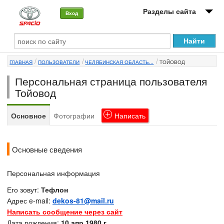
Разделы сайта
Вход
О машине
ГЛАВНАЯ
ПОЛЬЗОВАТЕЛИ
ЧЕЛЯБИНСКАЯ ОБЛАСТЬ...
ТОЙОВОД
Автоклуб
Персональная страница пользователя
Форумы
Тойовод
Сервисы и услуги
Основное
Фотографии
Написать
Новости
Основные сведения
Персональная информация
Его зовут:
Тефлон
Адрес e-mail:
dekos-81@mail.ru
Написать сообщение через сайт
Дата рождения:
10 апр 1980 г.