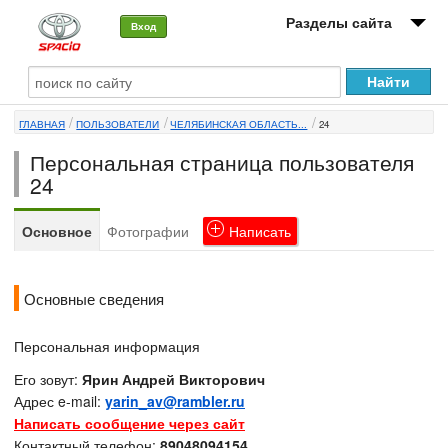
Разделы сайта
Вход
О машине
ГЛАВНАЯ
ПОЛЬЗОВАТЕЛИ
ЧЕЛЯБИНСКАЯ ОБЛАСТЬ...
24
Автоклуб
Персональная страница пользователя
Форумы
24
Сервисы и услуги
Основное
Фотографии
Написать
Новости
Основные сведения
Персональная информация
Его зовут:
Ярин Андрей Викторович
Адрес e-mail:
yarin_av@rambler.ru
Написать сообщение через сайт
Контактный телефон:
89048094154