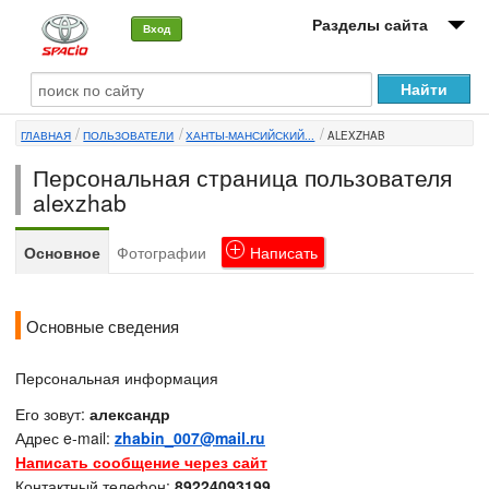
Разделы сайта
Вход
О машине
ГЛАВНАЯ
ПОЛЬЗОВАТЕЛИ
ХАНТЫ-МАНСИЙСКИЙ...
ALEXZHAB
Автоклуб
Персональная страница пользователя
Форумы
alexzhab
Сервисы и услуги
Основное
Фотографии
Написать
Новости
Основные сведения
Персональная информация
Его зовут:
александр
Адрес e-mail:
zhabin_007@mail.ru
Написать сообщение через сайт
Контактный телефон:
89224093199