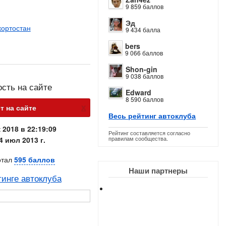
9 859 баллов
Эд
кортостан
9 434 балла
bers
9 066 баллов
Shon-gin
9 038 баллов
ость на сайте
Edward
8 590 баллов
х
т на сайте
Весь рейтинг автоклуба
 2018 в 22:19:09
Рейтинг составляется согласно
правилам сообщества.
4 июл 2013 г.
отал
595 баллов
Наши партнеры
тинге автоклуба