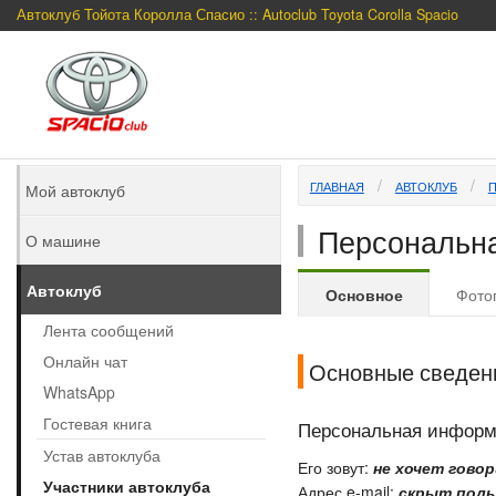
Автоклуб Тойота Королла Спасио :: Autoclub Toyota Corolla Spacio
ГЛАВНАЯ
АВТОКЛУБ
Мой автоклуб
Персональна
О машине
Автоклуб
Основное
Фото
Лента сообщений
Онлайн чат
Основные сведен
WhatsApp
Гостевая книга
Персональная инфор
Устав автоклуба
Его зовут:
не хочет гово
Участники автоклуба
Адрес e-mail:
скрыт поль