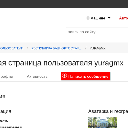
О машине
Авто
ПОЛЬЗОВАТЕЛИ
РЕСПУБЛИКА БАШКОРТОСТАН...
YURAGMX
я страница пользователя yuragmx
графии
Активность
Написать
сообщение
ия
мация
Аватарка и геогр
рить
зователем