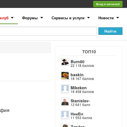
Вход в автоклуб
клуб
Форумы
Сервисы и услуги
Новости
ТОП10
Burn80
22 118 баллов
baskin
18 167 баллов
Mikeken
16 458 баллов
Stanislav-
12 641 балл
афия
НикВл
11 553 балла
Zan4ez