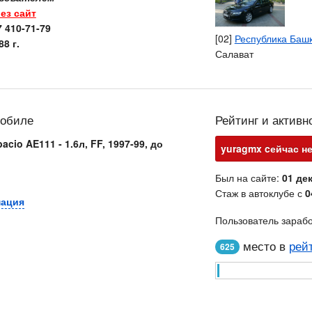
ез сайт
7 410-71-79
[02]
Республика Баш
8 г.
Салават
мобиле
Рейтинг и активн
acio AE111 - 1.6л, FF, 1997-99, до
yuragmx cейчас не
Был на сайте:
01 дек
Стаж в автоклубе с
0
мация
Пользователь зараб
место в
рей
625